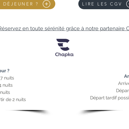
T DÉJEUNER ?
LIRE LES CGV
Réservez en toute sérénité grâce à notre partenaire
ur ?
Ar
 7 nuits
Arriv
 nuits
Départ
nui
ts
Départ tardif poss
tir de 2 nuits