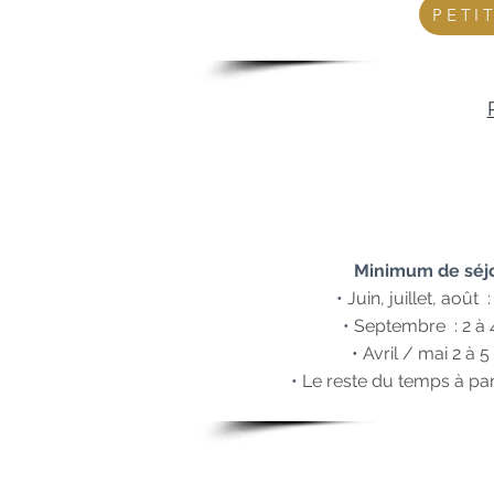
PETI
Minimum de séjo
•
Juin, juillet, août :
•
Septembre : 2 à 4
• Avril / mai 2
à
5 
•
Le reste du temps à p
ar