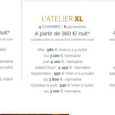
FLEXIBLE, L'ATELIER SE DÉ
L'ATELIER
XL
4
CH
AMBRE
I
8
personnes
*
nuit
*
A pa
rti
r de 360
€
/
nuit
e de nuits
variable
selon la saison & le nombre de nuits
vari
its)
Mai :
580
€ (mini 2 à 4
nuits)
ou
3 100
€/semaine
emaine
Juin
4 100
€ /semaine
4 nuits)
Juille
t/Aout :
4 450
€
/semaine
J
Septembre :
590
€ (mini 2 à 4 nuits)
Se
2 nuits)
ou
3 800
€ /semaine
Octobre à avril :
530
€ (mini 2 nuits)
Oct
ou
3 100
€/semaine