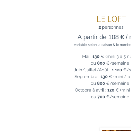
LE LOFT
2
personnes
A partir de 108 € / 
variable
selon la saison & le nombr
Mai :
130
€ (mini 3 à 5 nu
ou
800
€/semaine
Juin/Jui
llet/Août :
1 120
€/s
Septembre :
130
€ (mini 2 à 
ou
800
€/semaine
Octobre à avril :
120
€ (mini 
ou
700
€/semaine