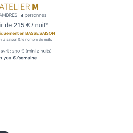
'ATELIER
M
AMBRES
I
4
personnes
ir de 215
€
/ nui
t*
niquement en BASSE SAISON
on la saison &
le nombre de nuits
 avril : 29
0 € (mini 2 nuits)
u
1 700 €/semaine