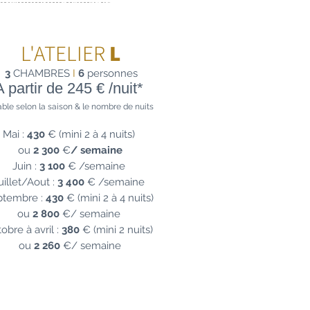
CLINE EN 3 FORMULES
L'ATELIER
L
3
CHAMBRES
I
6
personnes
A part
ir de
245 €
/nu
it
*
able
selon la saison &
le no
m
bre de nuits
Mai :
430
€
(mini 2 à 4
nuits)
ou
2 300
€
/ semaine
Juin :
3 100
€
/semaine
uillet/Aout :
3 400
€
/semaine
ptembre :
430
€
(mini 2 à 4 nuits)
ou
2 800
€
/ semaine
obre à avril :
380
€ (mini 2 nuits)
ou
2 260
€
/ semaine