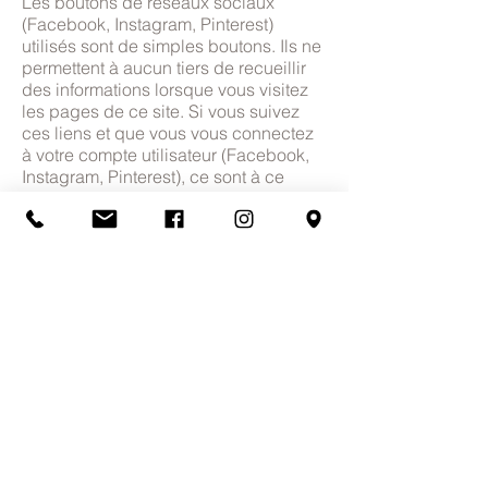
Les boutons de réseaux sociaux
(Facebook, Instagram, Pinterest)
utilisés sont de simples boutons. Ils ne
permettent à aucun tiers de recueillir
des informations lorsque vous visitez
les pages de ce site. Si vous suivez
ces liens et que vous vous connectez
à votre compte utilisateur (Facebook,
Instagram, Pinterest), ce sont à ce
moment-là, les conditions de ces
sociétés qui s'appliquent.
Ce site dispose d'un certificat SSL
(Secure Sockets Layer, protection de
vos données contre les hacker).
Les internautes disposent d’un droit
d’accès, de rectification, de
modification et de suppression
concernant les données qui les
concernent personnellement.Si vous
ne souhaitez plus que nous puissions
vous contacter, recueillir vos
renseignements, vous pouvez nous