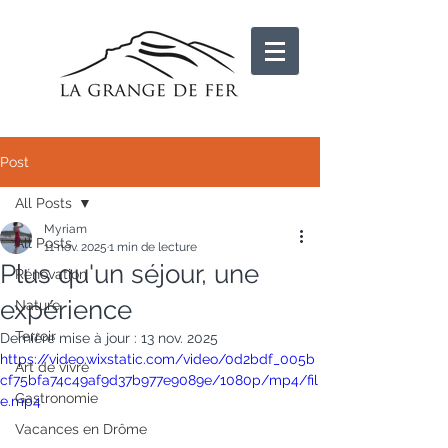
Post
All Posts
Myriam
All Posts
11 nov. 2025
1 min de lecture
Plus qu'un séjour, une
Rénovation
expérience
Nature
Terroir
Dernière mise à jour :
13 nov. 2025
https://video.wixstatic.com/video/0d2bdf_005b
Art de vivre
cf75bfa74c49af9d37b977e9089e/1080p/mp4/fil
Gastronomie
e.mp4
Vacances en Drôme